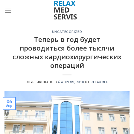
Skip
to
content
UNCATEGORIZED
Теперь в год будет
проводиться более тысячи
сложных кардиохирургических
операций
ОПУБЛИКОВАНО В
6 АПРЕЛЯ, 2018
ОТ
RELAXMED
06
Апр